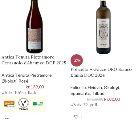
Antica Tenuta Pietramore –
-27%
Cerasuolo d’Abruzzo DOP 2025
Folicello – Gocce ORO Bianco
Antica Tenuta Pietramore
,
Emilia DOC 2024
Økologi
,
Rosé
kr.
139,00
Folicello
,
Hvidvin
,
Økologi
,
v/6 stk. 109,- pr. flaske
Spumante
,
Tilbud
kr.
80,00
kr.
109,00
v/6 stk. 79,- pr. fl.