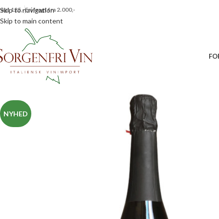
ragt 125,-
Skip to navigation
Fri fragt fra 2.000,-
Skip to main content
FO
NYHED