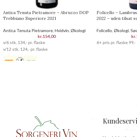
Antica Tenuta Pietramore – Abruzzo DOP
Folicello – Lambr
Trebbiano Superiore 2021
2022 – uden tilsat su
Antica Tenuta Pietramore
,
Hvidvin
,
Økologi
Folicello
,
Økologi
,
Sød
kr.
154,00
kr.
v/6 stk. 134,- pr. flaske
6+ pris pr. flaske 99,-
v/12 stk. 124,- pr. flaske
Kundeserv