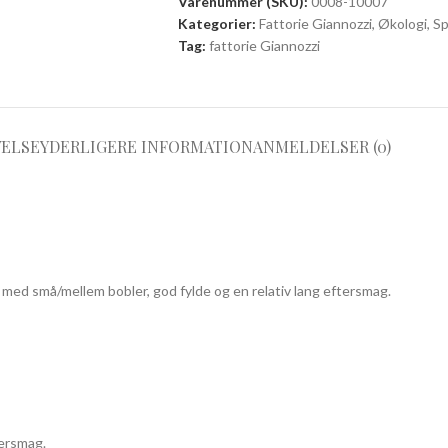
Varenummer (SKU):
0008-10007
Kategorier:
Fattorie Giannozzi
,
Økologi
,
S
Tag:
fattorie Giannozzi
VELSE
YDERLIGERE INFORMATION
ANMELDELSER (0)
ed små/mellem bobler, god fylde og en relativ lang eftersmag.
tersmag.