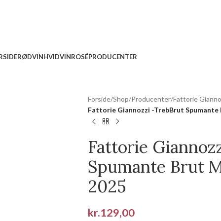
RSIDE
RØDVIN
HVIDVIN
ROSÉ
PRODUCENTER
Forside
/
Shop
/
Producenter
/
Fattorie Gianno
Fattorie Giannozzi -TrebBrut Spumante
Fattorie Giannoz
Spumante Brut M
2025
kr.
129,00