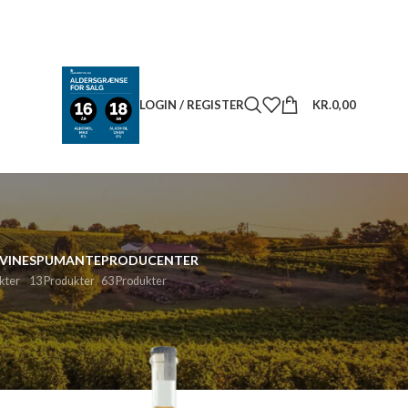
LOGIN / REGISTER
KR.
0,00
VINE
SPUMANTE
PRODUCENTER
kter
13 Produkter
63 Produkter
18
24