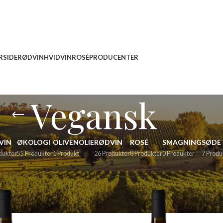
RSIDE
RØDVIN
HVIDVIN
ROSÉ
PRODUCENTER
Vegansk
VIN
ØKOLOGI
OLIVENOLIE
RØDVIN
ROSÉ
SMAGNING
SØDE 
dukter
55 Produkter
1 Produkt
26 Produkter
8 Produkter
0 Produkter
7 Produ
tagged “Vegansk”
Vis
9
12