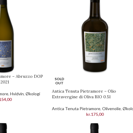
ramore – Abruzzo DOP
SOLD
 2021
OUT
Antica Tenuta Pietramore – Olio
amore
,
Hvidvin
,
Økologi
Extravergine di Oliva BIO 0.5l
154,00
Antica Tenuta Pietramore
,
Olivenolie
,
Økolo
kr.
175,00